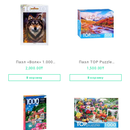
Пазл «Волк» 1.000
Пазл TOP Puzzle
2,000.00
₸
1,500.00
₸
элементов
«Прогулка к горе
Фицрой» 500 элементов
В корзину
В корзину