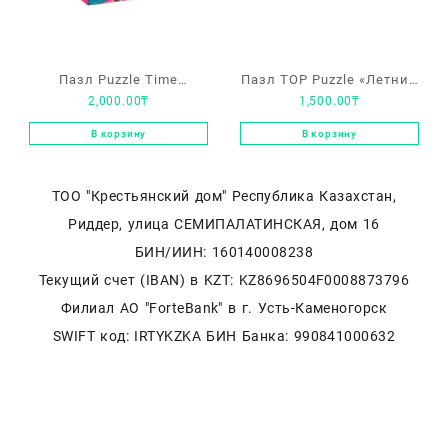
Пазл Puzzle Time
Пазл TOP Puzzle «Летний
2,000.00
₸
1,500.00
₸
«Побережье Италии»
натюрморт и шляпа»
1.000 деталей
1.000 элементов
В корзину
В корзину
ТОО "Крестьянский дом" Республика Казахстан,
Риддер, улица СЕМИПАЛАТИНСКАЯ, дом 16
БИН/ИИН: 160140008238
Текущий счет (IBAN) в KZT: KZ8696504F0008873796
Филиал АО "ForteBank" в г. Усть-Каменогорск
SWIFT код: IRTYKZKA БИН Банка: 990841000632