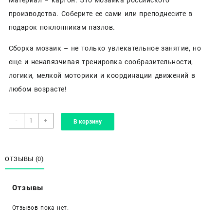
производства. Соберите ее сами или преподнесите в
подарок поклонникам пазлов.
Сборка мозаик – не только увлекательное занятие, но
еще и ненавязчивая тренировка сообразительности,
логики, мелкой моторики и координации движений в
любом возрасте!
Количество
-
+
В корзину
товара
Top
Puzzle-
1500.
ОТЗЫВЫ (0)
Маяк
в
Отзывы
приморском
городе
Отзывов пока нет.