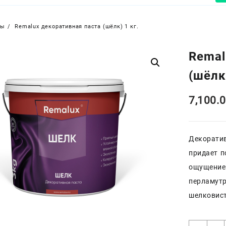
ры
Remalux декоративная паста (шёлк) 1 кг.
Remal
(шёлк)
7,100.
Декоратив
придает п
ощущение 
перламут
шелковист
Коли