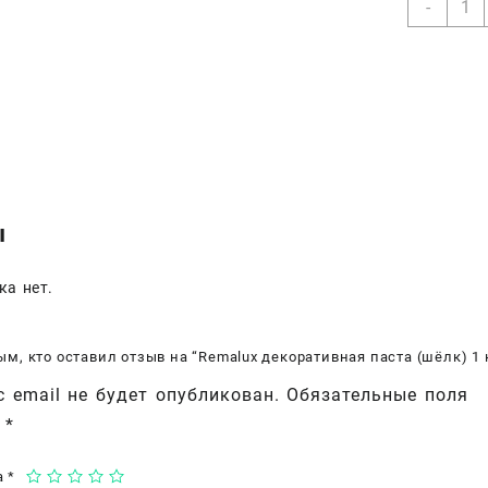
-
товар
Rema
деко
паст
(шёл
1
кг.
ы
ка нет.
ым, кто оставил отзыв на “Remalux декоративная паста (шёлк) 1 к
 email не будет опубликован.
Обязательные поля
ы
*
а
*