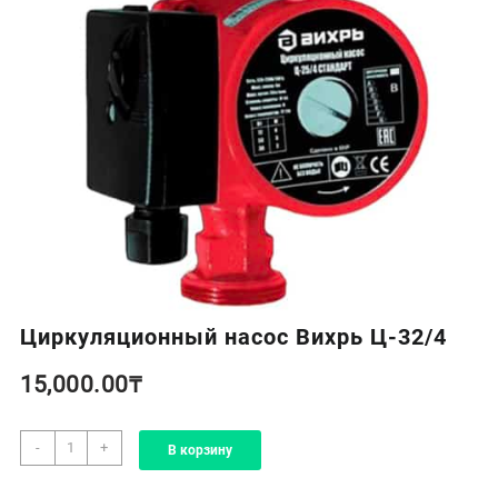
Циркуляционный насос Вихрь Ц-32/4
15,000.00
₸
Количество
-
+
В корзину
товара
Циркуляционный