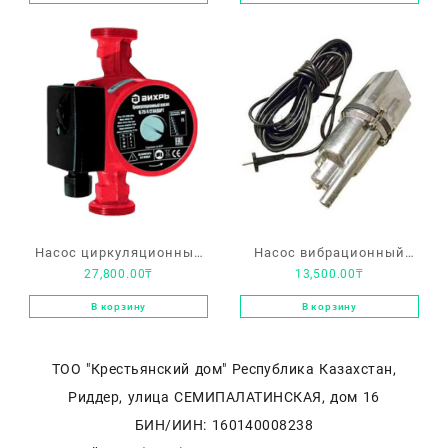
Насос циркуляционный
Насос вибрационный
27,800.00
₸
13,500.00
₸
Вихрь Ц-25/8
«Ручеёк 1»
В корзину
В корзину
ТОО "Крестьянский дом" Республика Казахстан,
Риддер, улица СЕМИПАЛАТИНСКАЯ, дом 16
БИН/ИИН: 160140008238