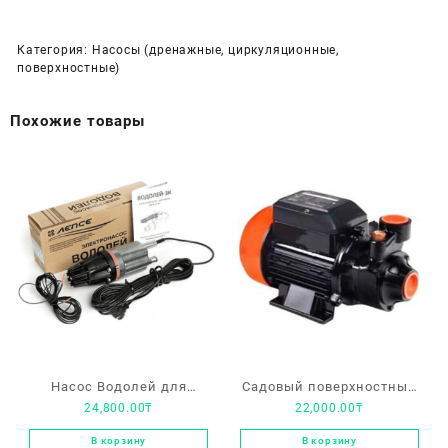
Категория:
Насосы (дренажные, циркуляционные,
поверхностные)
Похожие товары
Насос Водолей для
Садовый поверхностный
24,800.00
₸
22,000.00
₸
колодца, 40м, 0,432м3/ч
насос PATRIOT QB60
В корзину
В корзину