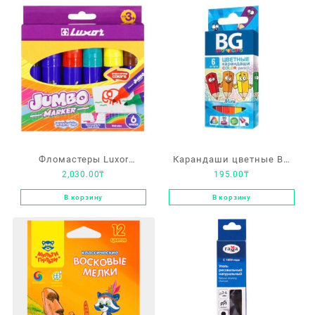
Фломастеры Luxor
Карандаши цветные BG
2,030.00
₸
195.00
₸
“Jumbo”, 06цв.,
Mini, 6 цветов
утолщенные, смываемые
В корзину
В корзину