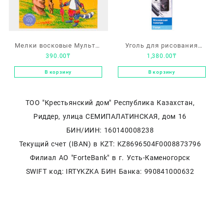
Мелки восковые Мульти-
Уголь для рисования
390.00
₸
1,380.00
₸
Пульти “Енот на острове
Гамма Московская
Пасхи” 18 шт
палитра, натуральный,
В корзину
В корзину
10 шт.
ТОО "Крестьянский дом" Республика Казахстан,
Риддер, улица СЕМИПАЛАТИНСКАЯ, дом 16
БИН/ИИН: 160140008238
Текущий счет (IBAN) в KZT: KZ8696504F0008873796
Филиал АО "ForteBank" в г. Усть-Каменогорск
SWIFT код: IRTYKZKA БИН Банка: 990841000632