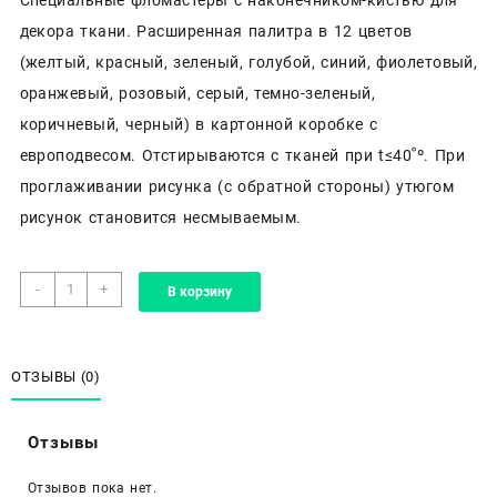
декора ткани. Расширенная палитра в 12 цветов
(желтый, красный, зеленый, голубой, синий, фиолетовый,
оранжевый, розовый, серый, темно-зеленый,
коричневый, черный) в картонной коробке с
европодвесом. Отстирываются с тканей при t≤ﹾ40º. При
проглаживании рисунка (с обратной стороны) утюгом
рисунок становится несмываемым.
Количество
-
+
В корзину
товара
Фломастеры
JOVI
Decor
ОТЗЫВЫ (0)
для
ткани
Отзывы
12
цветов
Отзывов пока нет.