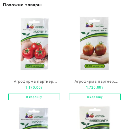
Похожие товары
Агрофирма партнер,
Агрофирма партнер,
1,170.00
₸
1,720.00
₸
томат «Любаша F1»
томат «Вендетта F1»
ультраранний,
В корзину
В корзину
универсального типа