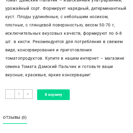
урожайный сорт. Формирует нарядный, детерминантный
куст. Плоды удлинённые, с небольшим носиком,
плотные, с глянцевой поверхностью, весом 50-70 г,
исключительных вкусовых качеств, формируют по 6-8
шт. в кисти. Рекомендуется для потребления в свежем
виде, консервирования и приготовления
томатопродуктов. Купите в нашем интернет – магазине
семена Томата Дамский Пальчик и готовьте ваши
вкусные, красивые, яркие консервации!
Количество
-
+
В корзину
товара
Уральский
дачник,
томат
ОТЗЫВЫ (0)
«Дамский
пальчик»