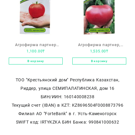
Агрофирма партнер
Агрофирма партнер,
1,100.00
₸
1,535.00
₸
«Верочка F1»
томат «Эволюция F1»
Ультраранний,
для защищенного грунта
В корзину
В корзину
универсального типа
ТОО "Крестьянский дом" Республика Казахстан,
Риддер, улица СЕМИПАЛАТИНСКАЯ, дом 16
БИН/ИИН: 160140008238
Текущий счет (IBAN) в KZT: KZ8696504F0008873796
Филиал АО "ForteBank" в г. Усть-Каменогорск
SWIFT код: IRTYKZKA БИН Банка: 990841000632