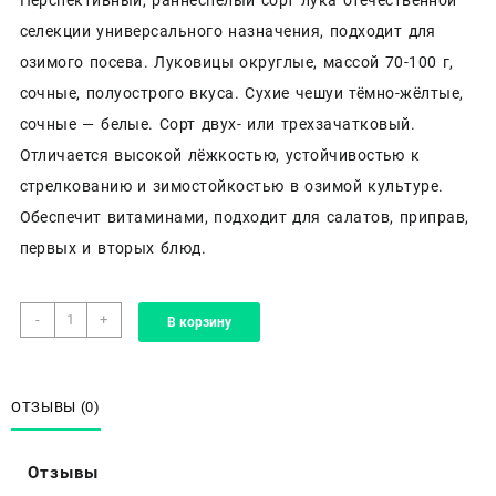
селекции универсального назначения, подходит для
озимого посева. Луковицы округлые, массой 70-100 г,
сочные, полуострого вкуса. Сухие чешуи тёмно-жёлтые,
сочные — белые. Сорт двух- или трехзачатковый.
Отличается высокой лёжкостью, устойчивостью к
стрелкованию и зимостойкостью в озимой культуре.
Обеспечит витаминами, подходит для салатов, приправ,
первых и вторых блюд.
Количество
-
+
В корзину
товара
Уральский
дачник,
лук
ОТЗЫВЫ (0)
репчатый
«Ледокол»
Отзывы