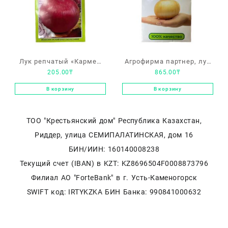
Лук репчатый «Кармен
Агрофирма партнер, лук
205.00
₸
865.00
₸
МС»
репчатый «Универсо F1»
В корзину
В корзину
ТОО "Крестьянский дом" Республика Казахстан,
Риддер, улица СЕМИПАЛАТИНСКАЯ, дом 16
БИН/ИИН: 160140008238
Текущий счет (IBAN) в KZT: KZ8696504F0008873796
Филиал АО "ForteBank" в г. Усть-Каменогорск
SWIFT код: IRTYKZKA БИН Банка: 990841000632