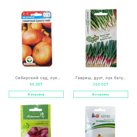
Сибирский сад, лук
Гавриш, дуэт, лук батун
90.00
₸
260.00
₸
«Сибирский однолетний»
«Белое перо», «Красное
перо»
В корзину
В корзину