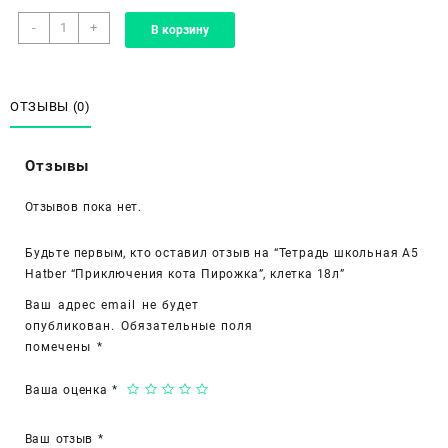
Количество
-
+
В корзину
товара
Тетрадь
школьная
А5
ОТЗЫВЫ (0)
Hatber
"Приключения
Отзывы
кота
Пирожка",
Отзывов пока нет.
клетка
18л
Будьте первым, кто оставил отзыв на “Тетрадь школьная А5
Hatber “Приключения кота Пирожка”, клетка 18л”
Ваш адрес email не будет
опубликован.
Обязательные поля
помечены
*
Ваша оценка
*
Ваш отзыв
*