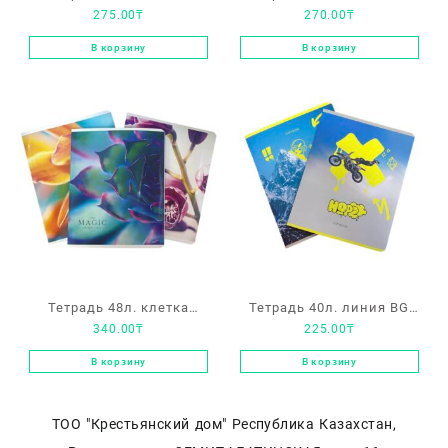
275.00
₸
270.00
₸
ArtSpace «Рисунки. Bird»
«Lavender»
В корзину
В корзину
Тетрадь 48л. клетка
Тетрадь 40л. линия BG
340.00
₸
225.00
₸
Greenwich line «Magic of
«Crazy art»
flowers»
В корзину
В корзину
ТОО "Крестьянский дом" Республика Казахстан,