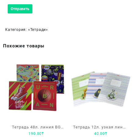
Категория:
«Тетради»
Похожие товары
Тетрадь 48л. линия BG
Тетрадь 12л. узкая линия
190.00
₸
40.00
₸
«Свободный стиль»
Hatber «Зоопарк»