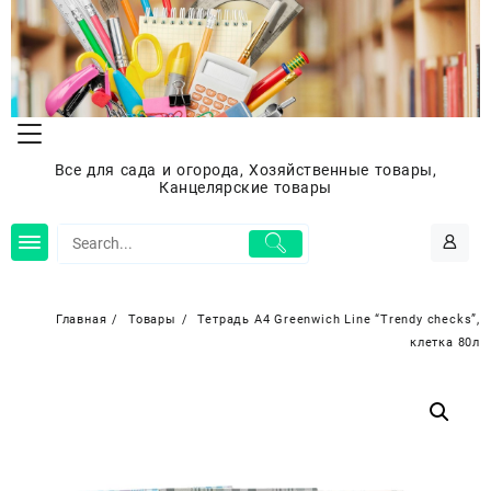
Перейти
к
содержимому
Все для сада и огорода, Хозяйственные товары,
Канцелярские товары
Главная
Товары
Тетрадь А4 Greenwich Line “Trendy checks”,
клетка 80л