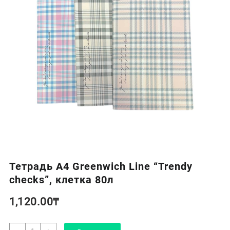
Тетрадь А4 Greenwich Line “Trendy
checks”, клетка 80л
1,120.00
₸
Количество