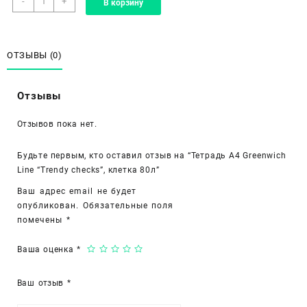
-
+
В корзину
товара
Тетрадь
А4
Greenwich
ОТЗЫВЫ (0)
Line
"Trendy
Отзывы
checks",
клетка
Отзывов пока нет.
80л
Будьте первым, кто оставил отзыв на “Тетрадь А4 Greenwich
Line “Trendy checks”, клетка 80л”
Ваш адрес email не будет
опубликован.
Обязательные поля
помечены
*
Ваша оценка
*
Ваш отзыв
*