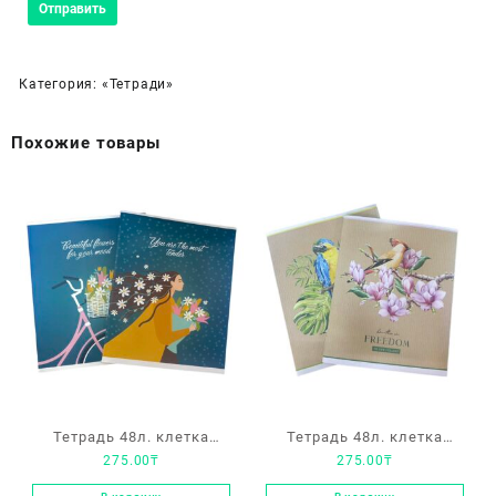
Категория:
«Тетради»
Похожие товары
Тетрадь 48л. клетка
Тетрадь 48л. клетка
275.00
₸
275.00
₸
ArtSpace «Рисунки. You
ArtSpace «Рисунки. Bird»
are beautiful»