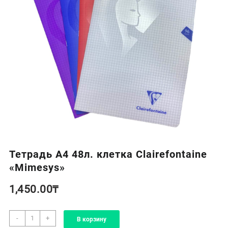
Тетрадь А4 48л. клетка Clairefontaine
«Mimesys»
1,450.00
₸
Количество
-
+
В корзину
товара