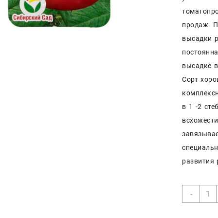
томатопро
продаж. П
высадки р
постоянна
высадке в
Сорт хоро
комплекс
в 1 -2 ст
всхожести
завязывае
специальн
развития 
Коли
-
товар
Сиби