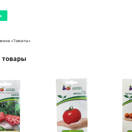
мена «Томаты»
 товары