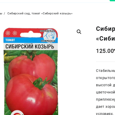
ры
Сибирский сад, томат «Сибирский козырь»
Сибир
«Сиби
125.00
Стабильн
открытого
высотой д
цветочной
приплюсну
дает хоро
условиях.