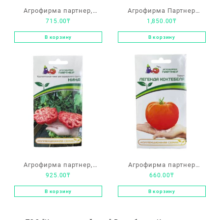
Агрофирма партнер,
Агрофирма Партнер
715.00
₸
1,850.00
₸
томат «Фрося F1»
томат «Мистика F1»
В корзину
В корзину
Агрофирма партнер,
Агрофирма партнер
925.00
₸
660.00
₸
томат «Нина»
«Легенда коктебеля»
крупноплодный, для
В корзину
В корзину
защищенного грунта