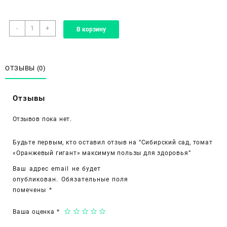
Количество
-
+
В корзину
товара
Сибирский
сад,
томат
ОТЗЫВЫ (0)
«Оранжевый
гигант»
Отзывы
максимум
пользы
Отзывов пока нет.
для
здоровья
Будьте первым, кто оставил отзыв на “Сибирский сад, томат
«Оранжевый гигант» максимум пользы для здоровья”
Ваш адрес email не будет
опубликован.
Обязательные поля
помечены
*
Ваша оценка
*