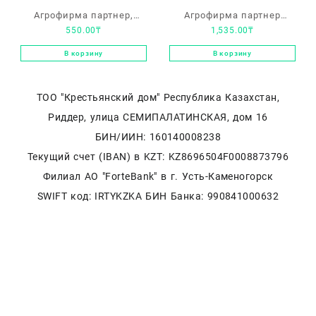
Агрофирма партнер,
Агрофирма партнер
550.00
₸
1,535.00
₸
томат «Диадема F1»
томат «Сокровище инков
универсального типа
F1» универсального типа
В корзину
В корзину
ТОО "Крестьянский дом" Республика Казахстан,
Риддер, улица СЕМИПАЛАТИНСКАЯ, дом 16
БИН/ИИН: 160140008238
Текущий счет (IBAN) в KZT: KZ8696504F0008873796
Филиал АО "ForteBank" в г. Усть-Каменогорск
SWIFT код: IRTYKZKA БИН Банка: 990841000632