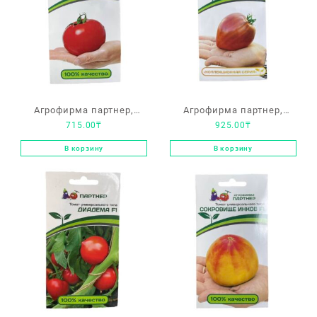
Агрофирма партнер,
Агрофирма партнер,
715.00
₸
925.00
₸
томат «Фрося F1»
томат «Фиолетовое
сердце»
В корзину
В корзину