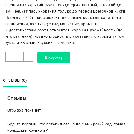
пленочных укрытий. Куст полудетерминантный, высотой до
1м. Требует пасынкования только до первой цветочной кисти.
Плоды до 700г, плоскоокруглой формы, красные, салатного
назначения, очень вкусные, мясистые, ароматные.
К достоинствам сорта относятся: хорошая урожайность (до 3
кг с растения), крупноплодность в сочетании с низким типом
куста и высокие вкусовые качества.
Количество
-
+
В корзину
товара
Сибирский
сад,
томат
ОТЗЫВЫ (0)
«Бердский
крупный»
Отзывы
Отзывов пока нет.
Будьте первым, кто оставил отзыв на “Сибирский сад, томат
«Бердский крупный»”