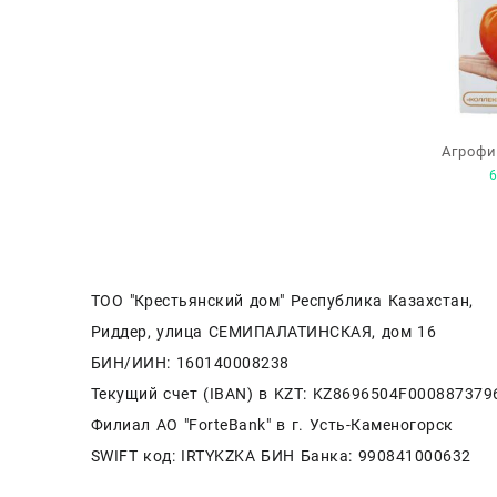
Агрофи
«Легенд
ТОО "Крестьянский дом" Республика Казахстан,
Риддер, улица СЕМИПАЛАТИНСКАЯ, дом 16
БИН/ИИН: 160140008238
Текущий счет (IBAN) в KZT: KZ8696504F000887379
Филиал АО "ForteBank" в г. Усть-Каменогорск
SWIFT код: IRTYKZKA БИН Банка: 990841000632