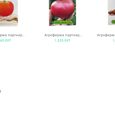
рма партнер
Агрофирма партнер,
Агрофирм
660.00
₸
1,535.00
₸
1
а коктебеля»
томат «Эволюция F1» для
«Ми
защищенного грунта
6