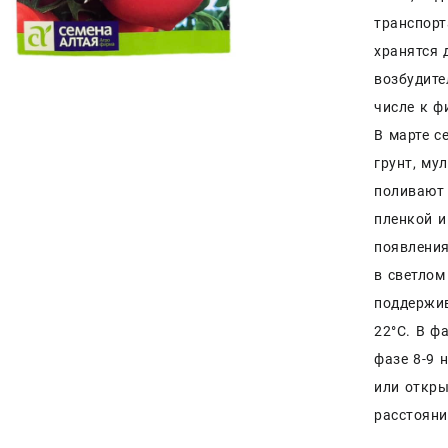
транспорт
хранятся 
возбудите
числе к ф
В марте с
грунт, му
поливают 
пленкой и
появления
в светлом
поддержив
22°С. В ф
фазе 8-9
или откры
расстояни