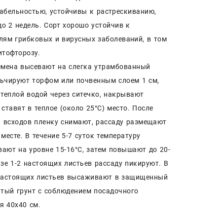
абельностью, устойчивы к растрескиванию,
до 2 недель. Сорт хорошо устойчив к
лям грибковых и вирусных заболеваний, в том
итофторозу.
емена высевают на слегка утрамбованный
льчируют торфом или почвенным слоем 1 см,
теплой водой через ситечко, накрывают
 ставят в теплое (около 25°С) место. После
 всходов пленку снимают, рассаду размещают
 месте. В течение 5-7 суток температуру
ают на уровне 15-16°С, затем повышают до 20-
азе 1-2 настоящих листьев рассаду пикируют. В
 настоящих листьев высаживают в защищенный
тый грунт с соблюдением посадочного
я 40х40 см.