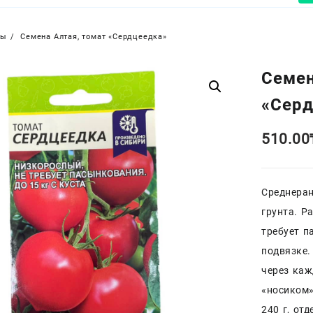
ры
Семена Алтая, томат «Сердцеедка»
Семен
«Сер
510.00
Среднеран
грунта. Р
требует п
подвязке.
через каж
«носиком»
240 г, от