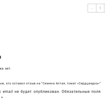
Коли
-
товар
Семе
Алтая
тома
«Сер
ы
ка нет.
ым, кто оставил отзыв на “Семена Алтая, томат «Сердцеедка»”
 email не будет опубликован.
Обязательные поля
ы
*