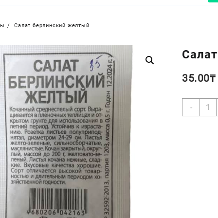
ры
Салат берлинский желтый
Салат
35.00
₸
Коли
-
товар
Сала
берл
желт