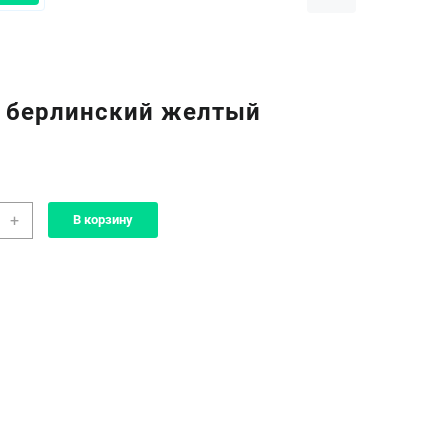
 берлинский желтый
чество
+
В корзину
а
т
инский
ый