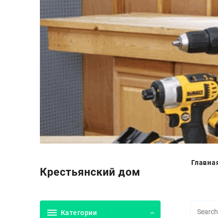
Перейти
к
содержимому
Главна
Крестьянский дом
Категории