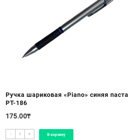
Ручка шариковая «Piano» синяя паста
PT-186
175.00
₸
Количество
-
+
В корзину
товара