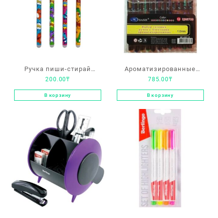
Ручка пиши-стирай
Ароматизированные
200.00
₸
785.00
₸
Yalong «Динозавр» 0.5
гелевые ручки цветные с
мм
блестками для
В корзину
В корзину
рисования, 12 цветов