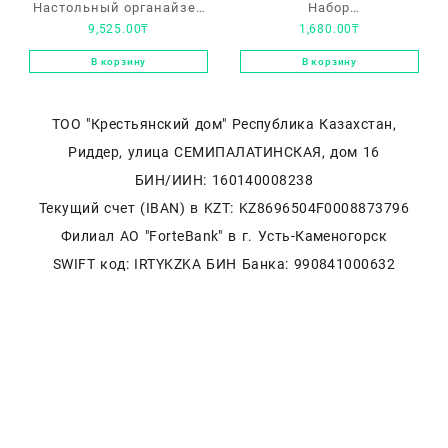
Настольный органайзер
Набор
9,525.00
₸
1,680.00
₸
Berlingo Satellite
текстовыделителей
Berlingo “Slim” 4цв., 0,5-
В корзину
В корзину
4мм
ТОО "Крестьянский дом" Республика Казахстан,
Риддер, улица СЕМИПАЛАТИНСКАЯ, дом 16
БИН/ИИН: 160140008238
Текущий счет (IBAN) в KZT: KZ8696504F0008873796
Филиал АО "ForteBank" в г. Усть-Каменогорск
SWIFT код: IRTYKZKA БИН Банка: 990841000632