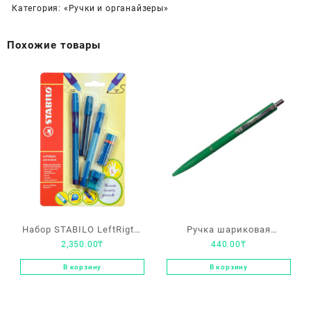
Категория:
«Ручки и органайзеры»
Похожие товары
Набор STABILO LeftRigth:
Ручка шариковая
2,350.00
₸
440.00
₸
ручка + карандаш +
автоматическая
ластик + точилка +
Schneider «К15» синяя,
В корзину
В корзину
грифели, для левшей,
1.0мм, корпус зеленый
для обучения письму,