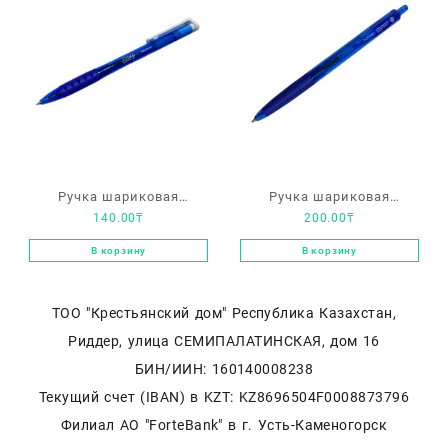
голубой
Ручка шариковая
Ручка шариковая
140.00
₸
200.00
₸
автомат. Hatber «Essay»
автомат. Hatber «Esprit»
синяя, 0.7мм с
Синяя, 0.7мм
В корзину
В корзину
резиновым грипом
ТОО "Крестьянский дом" Республика Казахстан,
Риддер, улица СЕМИПАЛАТИНСКАЯ, дом 16
БИН/ИИН: 160140008238
Текущий счет (IBAN) в KZT: KZ8696504F0008873796
Филиал АО "ForteBank" в г. Усть-Каменогорск