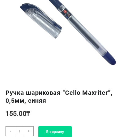
Ручка шариковая “Cello Maxriter”,
0,5мм, синяя
155.00
₸
Количество
-
+
В корзину
товара