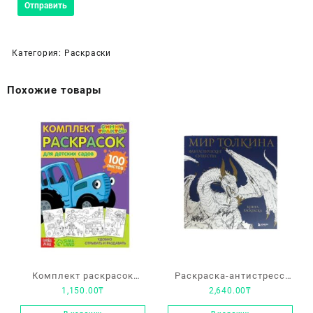
Категория:
Раскраски
Похожие товары
Комплект раскрасок
Раскраска-антистресс
1,150.00
₸
2,640.00
₸
«Синий трактор»
«Мир Толкина.
Фантастические