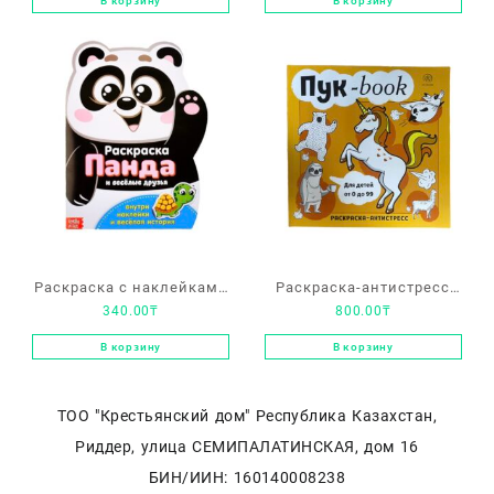
В корзину
В корзину
существа»
Раскраска с наклейками
Раскраска-антистресс
340.00
₸
800.00
₸
«Панда и весёлые
«Пукбук»
друзья»
В корзину
В корзину
ТОО "Крестьянский дом" Республика Казахстан,
Риддер, улица СЕМИПАЛАТИНСКАЯ, дом 16
БИН/ИИН: 160140008238