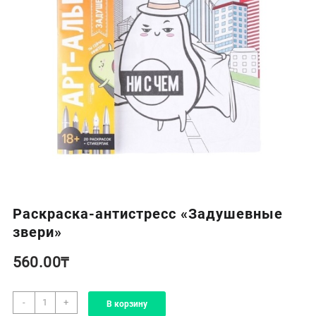
Раскраска-антистресс «Задушевные
звери»
560.00
₸
Количество
-
+
В корзину
товара