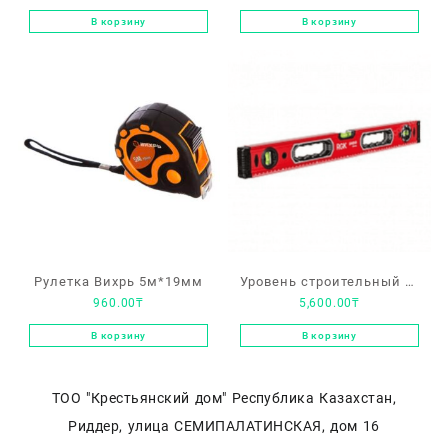
018
РемоКолор 250мм 26-0-
В корзину
В корзину
025
Рулетка Вихрь 5м*19мм
Уровень строительный X-
960.00
₸
5,600.00
₸
PERT 800мм
В корзину
В корзину
ТОО "Крестьянский дом" Республика Казахстан,
Риддер, улица СЕМИПАЛАТИНСКАЯ, дом 16