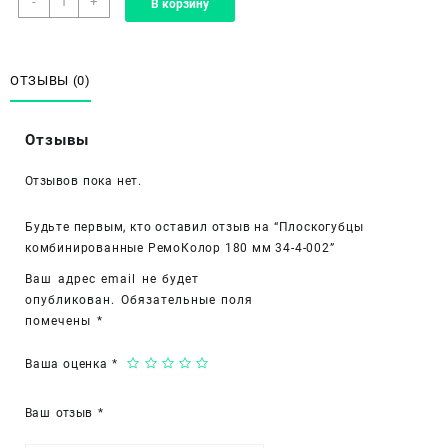
-
+
В корзину
товара
Плоскогубцы
комбинированные
РемоКолор
ОТЗЫВЫ (0)
180
мм
Отзывы
34-
4-
Отзывов пока нет.
002
Будьте первым, кто оставил отзыв на “Плоскогубцы
комбинированные РемоКолор 180 мм 34-4-002”
Ваш адрес email не будет
опубликован.
Обязательные поля
помечены
*
Ваша оценка
*
Ваш отзыв
*