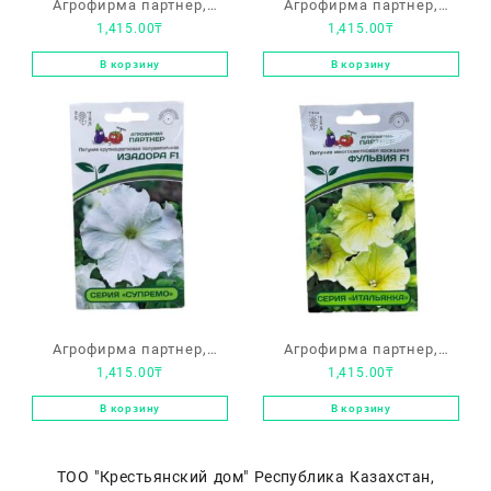
Агрофирма партнер,
Агрофирма партнер,
1,415.00
₸
1,415.00
₸
петуния F1, «Габриэла»
петуния F1, «Вителия»
В корзину
В корзину
Агрофирма партнер,
Агрофирма партнер,
1,415.00
₸
1,415.00
₸
петуния F1, «Изадора»
петуния F1, «Фульвия»
В корзину
В корзину
ТОО "Крестьянский дом" Республика Казахстан,