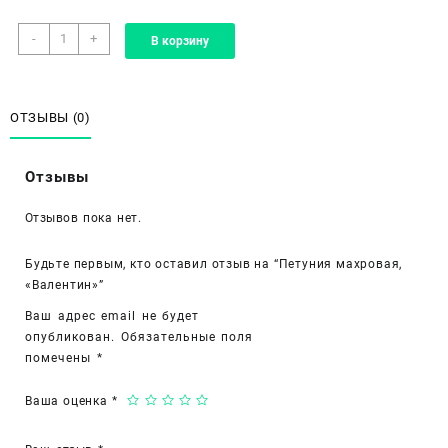
Количество
-
+
В корзину
товара
Петуния
махровая,
«Валентин»
ОТЗЫВЫ (0)
Отзывы
Отзывов пока нет.
Будьте первым, кто оставил отзыв на “Петуния махровая,
«Валентин»”
Ваш адрес email не будет
опубликован.
Обязательные поля
помечены
*
Ваша оценка
*