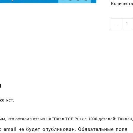
Количеств
Коли
-
товар
Пазл
TOP
Puzzl
1000
детал
Таил
Двор
Санп
Прас
ы
ка нет.
ым, кто оставил отзыв на “Пазл TOP Puzzle 1000 деталей: Таилан
 email не будет опубликован.
Обязательные поля