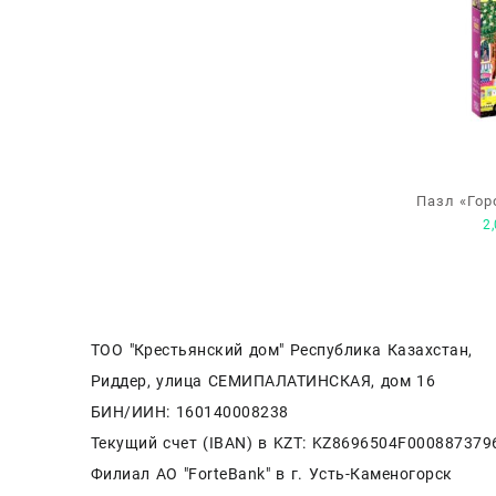
Пазл «Гор
2
д
ТОО "Крестьянский дом" Республика Казахстан,
Риддер, улица СЕМИПАЛАТИНСКАЯ, дом 16
БИН/ИИН: 160140008238
Текущий счет (IBAN) в KZT: KZ8696504F000887379
Филиал АО "ForteBank" в г. Усть-Каменогорск