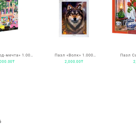
од-мечта» 1.000
Пазл «Волк» 1.000
Пазл Ca
,000.00
₸
2,000.00
₸
2
еталей
элементов
деталей
тю
6