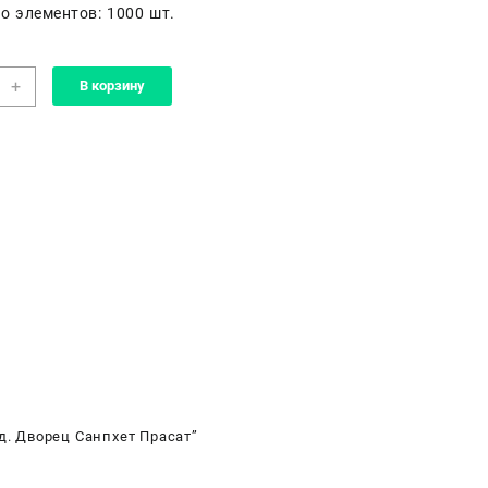
о элементов: 1000 шт.
чество
+
В корзину
а
e
ей:
анд.
ец
хет
ат
д. Дворец Санпхет Прасат”