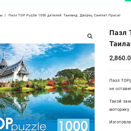
ры
Пазл TOP Puzzle 1000 деталей: Таиланд. Дворец Санпхет Прасат
Пазл 
Таила
2,860.
Пазл TOPp
не остави
Такой зан
моторику 
Изготовле