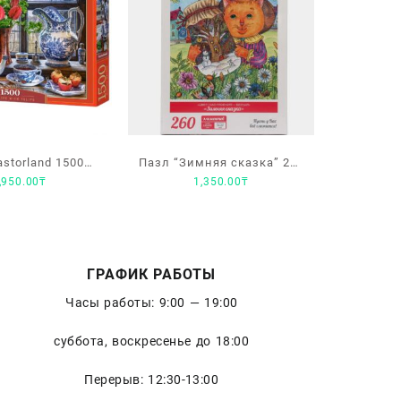
storland 1500
Пазл “Зимняя сказка” 260
,950.00
₸
1,350.00
₸
: Натюрморт с
эл-ов Астрель
льпанами
ГРАФИК РАБОТЫ
Часы работы: 9:00 — 19:00
суббота, воскресенье до 18:00
Перерыв: 12:30-13:00