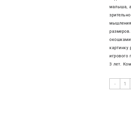
малыша, а
зрительно
мышления.
размеров
окошками 
картинку 
игрового 
3 лет. Ко
Коли
-
товар
Пазл
Puzzl
Time
с
окош
«Так
разн