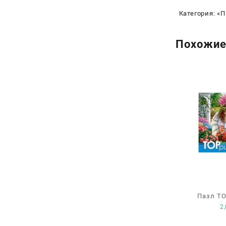
Категория:
«П
Похожие
Пазл TO
2
нежных ан
эл