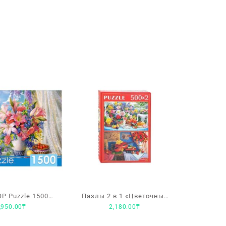
P Puzzle 1500
Пазлы 2 в 1 «Цветочные
,950.00
₸
2,180.00
₸
ей. Букет с
натюрморты», 500 + 500
диолусами
элементов