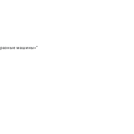
ны»
е разные машины»”