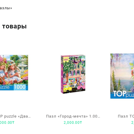
азлы»
 товары
P puzzle «Два
Пазл «Город-мечта» 1.000
Пазл TO
,000.00
₸
2,000.00
₸
2
гелочка» 1.000
деталей
детал
ементов
гла