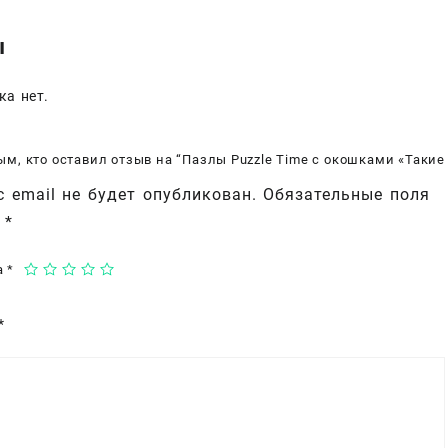
маши
ы
ка нет.
ым, кто оставил отзыв на “Пазлы Puzzle Time с окошками «Таки
 email не будет опубликован.
Обязательные поля
ы
*
а
*
*