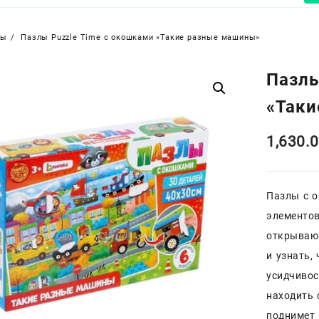
ры
Пазлы Puzzle Time с окошками «Такие разные машины»
Пазлы
«Так
1,630.
Пазлы с 
элементов
открываю
и узнать,
усидчивос
находить 
поднимет 