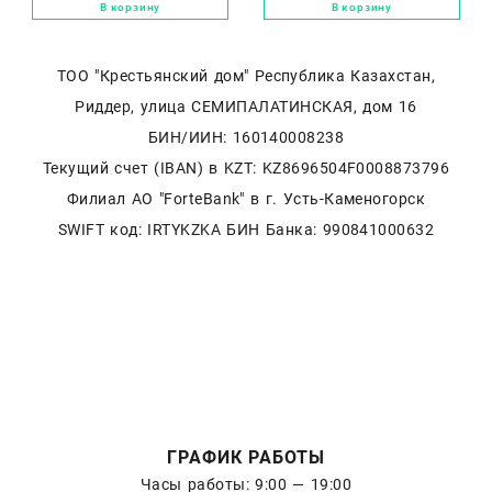
ручки, европодвес
В корзину
В корзину
ТОО "Крестьянский дом" Республика Казахстан,
Риддер, улица СЕМИПАЛАТИНСКАЯ, дом 16
БИН/ИИН: 160140008238
Текущий счет (IBAN) в KZT: KZ8696504F0008873796
Филиал АО "ForteBank" в г. Усть-Каменогорск
SWIFT код: IRTYKZKA БИН Банка: 990841000632
ГРАФИК РАБОТЫ
Часы работы: 9:00 — 19:00