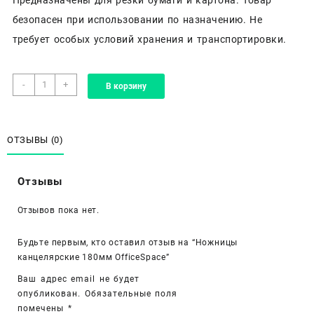
безопасен при использовании по назначению. Не
требует особых условий хранения и транспортировки.
Количество
-
+
В корзину
товара
Ножницы
канцелярские
180мм
ОТЗЫВЫ (0)
OfficeSpace
Отзывы
Отзывов пока нет.
Будьте первым, кто оставил отзыв на “Ножницы
канцелярские 180мм OfficeSpace”
Ваш адрес email не будет
опубликован.
Обязательные поля
помечены
*