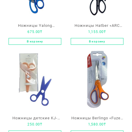
Ножницы Yalong
Ножницы Hatber «ARC
675.00
₸
1,155.00
₸
YLN26008-1
Energy» 23см
В корзину
В корзину
Ножницы детские KJ-
Ножницы Berlingo «Fuze»
250.00
₸
1,580.00
₸
9002
17.7см эргономичные