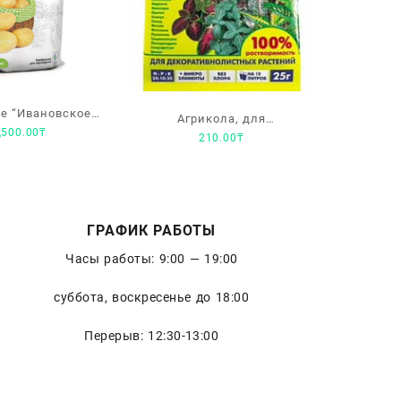
е “Ивановское”
Агрикола, для
,500.00
₸
льная формула
210.00
₸
декоративных растений,
1кг
растворимое удобрение
25гр. На 10 литров.
ГРАФИК РАБОТЫ
Часы работы: 9:00 — 19:00
суббота, воскресенье до 18:00
Перерыв: 12:30-13:00