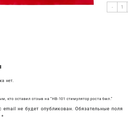
Коли
-
товар
НВ-1
стим
роста
6мл.
ы
ка нет.
ым, кто оставил отзыв на “НВ-101 стимулятор роста 6мл.”
 email не будет опубликован.
Обязательные поля
ы
*