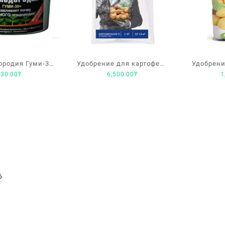
ородия Гуми-30
Удобрение для картофеля
Удобрени
830.00
₸
6,500.00
₸
1
рат удобрения
Весна-Лето Fertika
Картофе
0,5кг
комплексное,
минеральное 5 кг
6