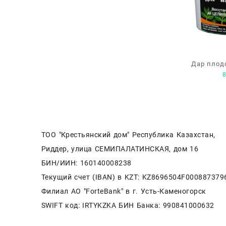
Дар плод
концент
ТОО "Крестьянский дом" Республика Казахстан,
Риддер, улица СЕМИПАЛАТИНСКАЯ, дом 16
БИН/ИИН: 160140008238
Текущий счет (IBAN) в KZT: KZ8696504F000887379
Филиал АО "ForteBank" в г. Усть-Каменогорск
SWIFT код: IRTYKZKA БИН Банка: 990841000632