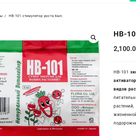
ры
НВ-101 стимулятор роста 6мл.
НВ-10
2,100.
HB-101
эк
активато
видов рас
питательн
растений,
жизненной
подорожн