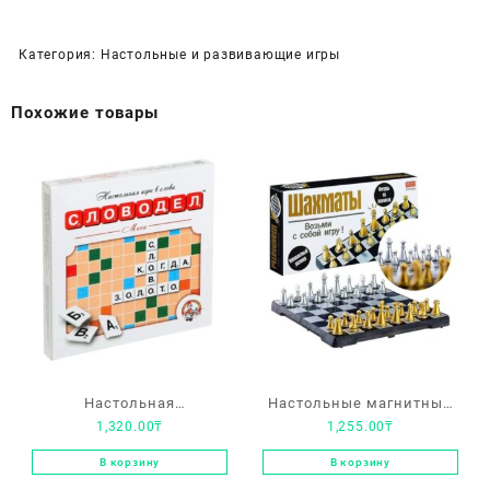
Категория:
Настольные и развивающие игры
Похожие товары
Настольная
Настольные магнитные
1,320.00
₸
1,255.00
₸
интеллектуальная игра
шахматы
«Словодел-Мини»
В корзину
В корзину