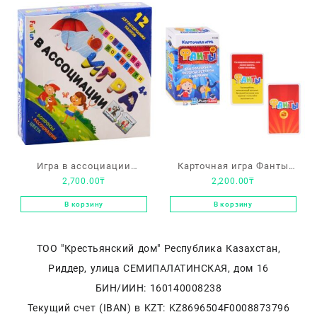
Игра в ассоциации
Карточная игра Фанты
2,700.00
₸
2,200.00
₸
“Противоположности”
№2
В корзину
В корзину
ТОО "Крестьянский дом" Республика Казахстан,
Риддер, улица СЕМИПАЛАТИНСКАЯ, дом 16
БИН/ИИН: 160140008238
Текущий счет (IBAN) в KZT: KZ8696504F0008873796