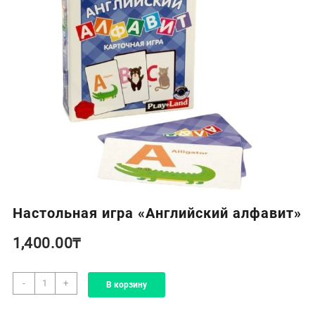
Настольная игра «Английский алфавит»
1,400.00
₸
Количество
-
+
В корзину
товара
Настольная