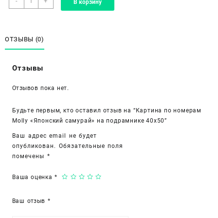
-
+
В корзину
товара
Картина
по
номерам
ОТЗЫВЫ (0)
Molly
«Японский
Отзывы
самурай»
на
Отзывов пока нет.
подрамнике
40х50
Будьте первым, кто оставил отзыв на “Картина по номерам
Molly «Японский самурай» на подрамнике 40х50”
Ваш адрес email не будет
опубликован.
Обязательные поля
помечены
*
Ваша оценка
*
Ваш отзыв
*