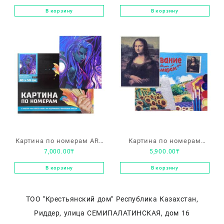
«Греческий Бог Зевс» на
«Девушка» на
В корзину
В корзину
подрамнике 40х50
подрамнике 40х50
Картина по номерам ART
Картина по номерам
7,000.00
₸
5,900.00
₸
Studio «Девушка с
«Мона Лиза» на
базукой» на подрамнике
подрамнике 40х50
В корзину
В корзину
40х50
ТОО "Крестьянский дом" Республика Казахстан,
Риддер, улица СЕМИПАЛАТИНСКАЯ, дом 16