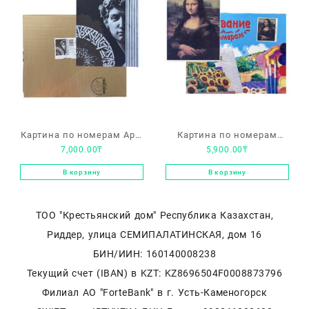
Картина по номерам Арт-
Картина по номерам
7,000.00
₸
5,900.00
₸
студия Unicorn «Давид»
«Мона Лиза» на
на подрамнике 40х50
подрамнике 40х50
В корзину
В корзину
ТОО "Крестьянский дом" Республика Казахстан,
Риддер, улица СЕМИПАЛАТИНСКАЯ, дом 16
БИН/ИИН: 160140008238
Текущий счет (IBAN) в KZT: KZ8696504F0008873796
Филиал АО "ForteBank" в г. Усть-Каменогорск