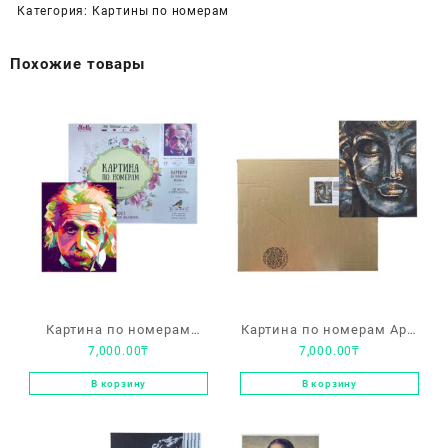
Категория:
Картины по номерам
Похожие товары
Картина по номерам
Картина по номерам Арт-
7,000.00
₸
7,000.00
₸
Molly «Альберт Энштейн»
студия Unicorn «Будда.
на подрамнике 40х50
Индия» на подрамнике
В корзину
В корзину
40х50