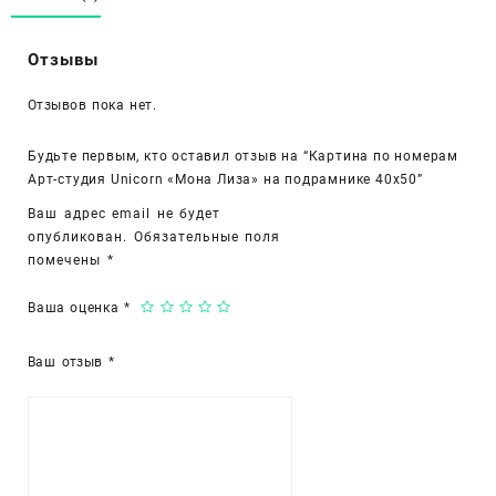
Арт-
студия
Отзывы
Unicorn
«Мона
Отзывов пока нет.
Лиза»
на
подрамнике
Будьте первым, кто оставил отзыв на “Картина по номерам
40х50
Арт-студия Unicorn «Мона Лиза» на подрамнике 40х50”
Ваш адрес email не будет
опубликован.
Обязательные поля
помечены
*
Ваша оценка
*
Ваш отзыв
*