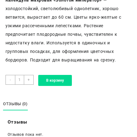
холодостойкий, светолюбивый однолетник, хорошо
ветвится, вырастает до 60 см. Цветы ярко-желтые с
узкими рассеченными лепестками. Растение
предпочитает плодородные почвы, чувствителен к
недостатку влаги. Используется в одиночных и
групповых посадках, для оформления цветочных
бордюров. Подходит для выращивания на срезку.
Количество
-
+
В корзину
товара
Календула
махровая
«Золотой
ОТЗЫВЫ (0)
император»
Отзывы
Отзывов пока нет.