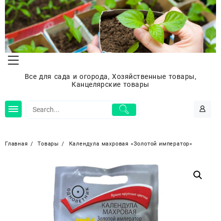
Перейти
к
содержимому
Все для сада и огорода, Хозяйственные товары,
Канцелярские товары
Главная
Товары
Календула махровая «Золотой император»