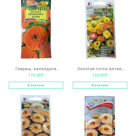
Гавриш, календула
Золотая сотка Алтая,
175.00
₸
120.00
₸
«Оранжевые шары»
календула «Фиеста
гитана»
В корзину
В корзину