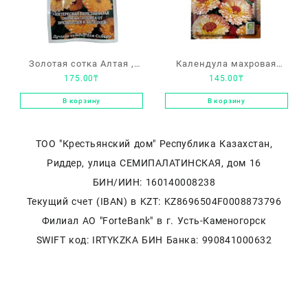
Золотая сотка Алтая ,
Календула махровая
175.00
₸
145.00
₸
календула «Розовый
«Пинк сюрпрайз»
сюрприз»
В корзину
В корзину
ТОО "Крестьянский дом" Республика Казахстан,
Риддер, улица СЕМИПАЛАТИНСКАЯ, дом 16
БИН/ИИН: 160140008238
Текущий счет (IBAN) в KZT: KZ8696504F0008873796
Филиал АО "ForteBank" в г. Усть-Каменогорск
SWIFT код: IRTYKZKA БИН Банка: 990841000632