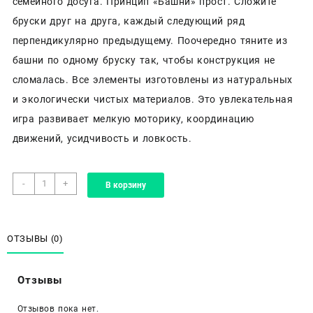
семейного досуга. Принцип «Башни» прост. Сложите
бруски друг на друга, каждый следующий ряд
перпендикулярно предыдущему. Поочередно тяните из
башни по одному бруску так, чтобы конструкция не
сломалась. Все элементы изготовлены из натуральных
и экологически чистых материалов. Это увлекательная
игра развивает мелкую моторику, координацию
движений, усидчивость и ловкость.
Количество
-
+
В корзину
товара
Игра
«Наша
башня»
ОТЗЫВЫ (0)
Отзывы
Отзывов пока нет.