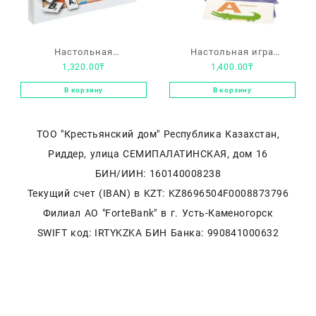
Настольная
Настольная игра
1,320.00
₸
1,400.00
₸
интеллектуальная игра
«Английский алфавит»
«Словодел-Мини»
В корзину
В корзину
ТОО "Крестьянский дом" Республика Казахстан,
Риддер, улица СЕМИПАЛАТИНСКАЯ, дом 16
БИН/ИИН: 160140008238
Текущий счет (IBAN) в KZT: KZ8696504F0008873796
Филиал АО "ForteBank" в г. Усть-Каменогорск
SWIFT код: IRTYKZKA БИН Банка: 990841000632