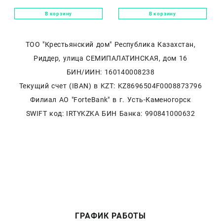
«Стофунтовая»
В корзину
В корзину
ТОО "Крестьянский дом" Республика Казахстан,
Риддер, улица СЕМИПАЛАТИНСКАЯ, дом 16
БИН/ИИН: 160140008238
Текущий счет (IBAN) в KZT: KZ8696504F0008873796
Филиал АО "ForteBank" в г. Усть-Каменогорск
SWIFT код: IRTYKZKA БИН Банка: 990841000632
ГРАФИК РАБОТЫ