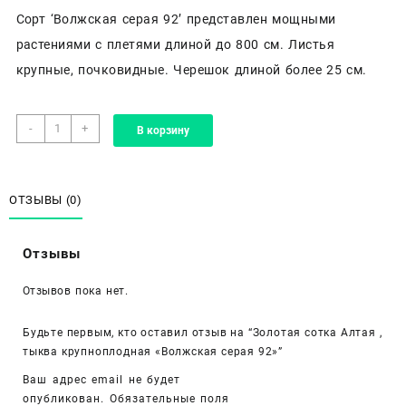
Сорт ‘Волжская серая 92’ представлен мощными
растениями с плетями длиной до 800 см. Листья
крупные, почковидные. Черешок длиной более 25 см.
Количество
-
+
В корзину
товара
Золотая
сотка
Алтая
ОТЗЫВЫ (0)
,
тыква
Отзывы
крупноплодная
«Волжская
Отзывов пока нет.
серая
92»
Будьте первым, кто оставил отзыв на “Золотая сотка Алтая ,
тыква крупноплодная «Волжская серая 92»”
Ваш адрес email не будет
опубликован.
Обязательные поля