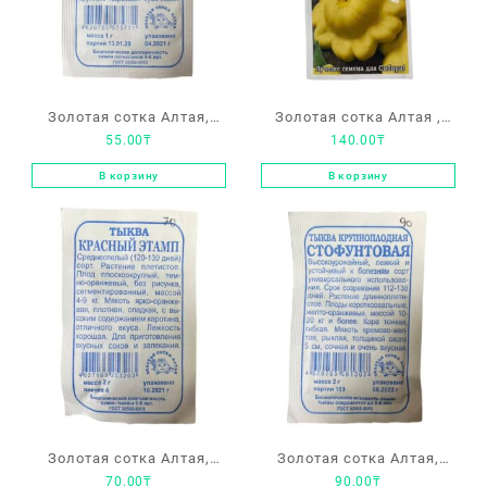
Золотая сотка Алтая,
Золотая сотка Алтая ,
55.00
₸
140.00
₸
патиссон «Белые 13»
патиссон «НЛО
оранжевый»
В корзину
В корзину
Золотая сотка Алтая,
Золотая сотка Алтая,
70.00
₸
90.00
₸
тыква «Красный этамп»
тыква крупноплодная