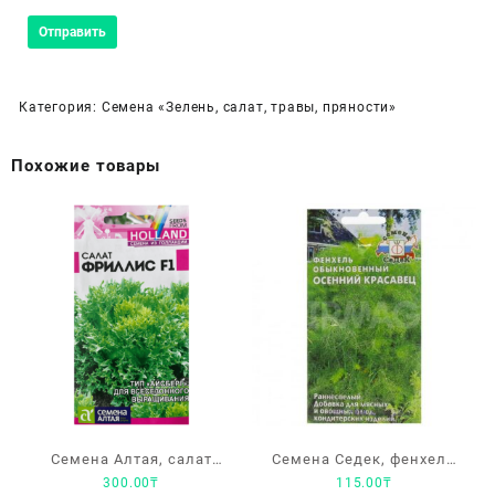
Категория:
Семена «Зелень, салат, травы, пряности»
Похожие товары
Семена Алтая, салат
Семена Седек, фенхель
300.00
₸
115.00
₸
«Фриллис F1»
«Осенний красавец»