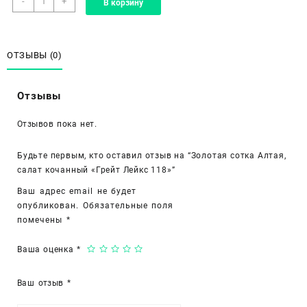
-
+
В корзину
товара
Золотая
сотка
Алтая,
ОТЗЫВЫ (0)
салат
кочанный
Отзывы
«Грейт
Лейкс
Отзывов пока нет.
118»
Будьте первым, кто оставил отзыв на “Золотая сотка Алтая,
салат кочанный «Грейт Лейкс 118»”
Ваш адрес email не будет
опубликован.
Обязательные поля
помечены
*
Ваша оценка
*
Ваш отзыв
*