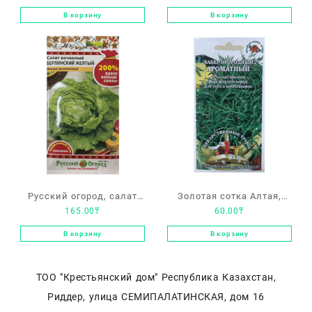
В корзину
В корзину
Русский огород, салат
Золотая сотка Алтая,
165.00
₸
60.00
₸
кочанный «Берлинский
чабер огородный
желтый»
«Ароматный»
В корзину
В корзину
ТОО "Крестьянский дом" Республика Казахстан,
Риддер, улица СЕМИПАЛАТИНСКАЯ, дом 16