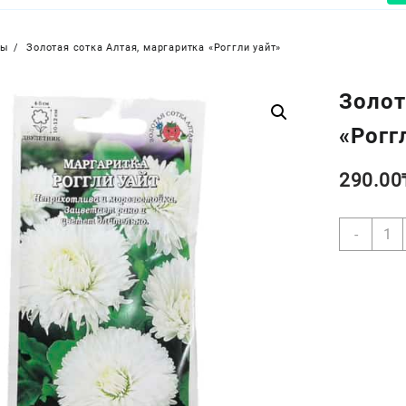
ры
Золотая сотка Алтая, маргаритка «Роггли уайт»
Золот
«Рогг
290.00
Коли
-
товар
Золо
сотка
Алтая
марг
«Рогг
уайт»