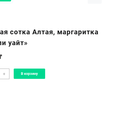
ая сотка Алтая, маргаритка
ли уайт»
₸
чество
+
В корзину
а
тая
,
аритка
ли