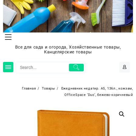
Перейти
к
содержимому
Все для сада и огорода, Хозяйственные товары,
Канцелярские товары
Главная
Товары
Ежедневник недатир. A5, 136л., кожзам,
OfficeSpace ‘Duo’, бежево-коричневый