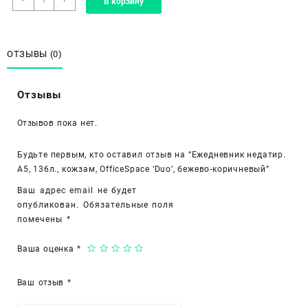
В корзину
товара
Ежедневник
недатир.
A5,
ОТЗЫВЫ (0)
136л.,
кожзам,
Отзывы
OfficeSpace
'Duo',
Отзывов пока нет.
бежево-
коричневый
Будьте первым, кто оставил отзыв на “Ежедневник недатир.
A5, 136л., кожзам, OfficeSpace ‘Duo’, бежево-коричневый”
Ваш адрес email не будет
опубликован.
Обязательные поля
помечены
*
Ваша оценка
*
Ваш отзыв
*