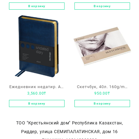
“Berlingo”, 160л, B6,
“Berlingo”, 160л, А5,
В корзину
В корзину
полноцветный срез,
серебристый срез, серия
серия “Spring – Голубой”
“Starlight – Оранжевый”
Ежедневник недатир. А6,
Скетчбук, 40л. 160g/m2
3,560.00
₸
950.00
₸
160л., кожзам, Berlingo
Greenwich line
“xGold”, зол. срез, синий
В корзину
В корзину
ТОО "Крестьянский дом" Республика Казахстан,
Риддер, улица СЕМИПАЛАТИНСКАЯ, дом 16