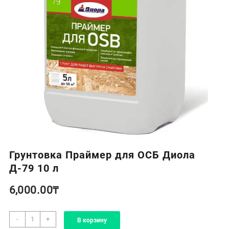
Грунтовка Праймер для ОСБ Диола
Д-79 10 л
6,000.00
₸
Количество
-
+
В корзину
товара