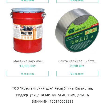
В корзину
В корзину
Мастика каучуко-
Лента клейкая Сибртех
16,100.00
₸
2,290.00
₸
битумная 15 кг.
888165 (армированная,
48 мм х 40 м)
В корзину
В корзину
ТОО "Крестьянский дом" Республика Казахстан,
Риддер, улица СЕМИПАЛАТИНСКАЯ, дом 16
БИН/ИИН: 160140008238