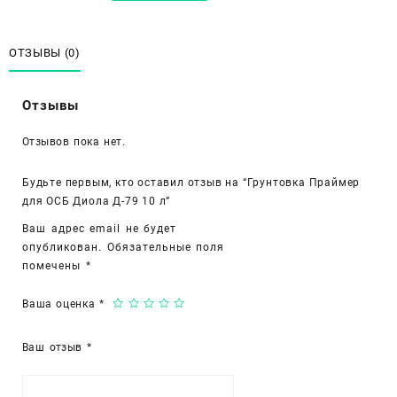
Грунтовка
Праймер
для
ОТЗЫВЫ (0)
ОСБ
Диола
Отзывы
Д-79
10
Отзывов пока нет.
л
Будьте первым, кто оставил отзыв на “Грунтовка Праймер
для ОСБ Диола Д-79 10 л”
Ваш адрес email не будет
опубликован.
Обязательные поля
помечены
*
Ваша оценка
*
Ваш отзыв
*