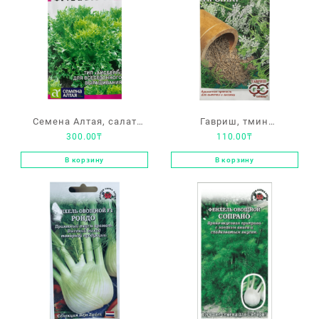
Семена Алтая, салат
Гавриш, тмин
300.00
₸
110.00
₸
«Фриллис F1»
«Восточный аромат»
В корзину
В корзину