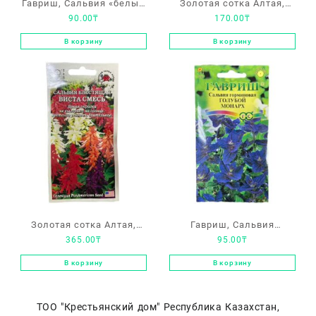
Гавриш, Сальвия «белый
Золотая сотка Алтая,
90.00
₸
170.00
₸
монарх»
Сальвия мучнистая
«Страта»
В корзину
В корзину
Золотая сотка Алтая,
Гавриш, Сальвия
365.00
₸
95.00
₸
Сальвия блестящая
горминовая «Голубой
«Виста смесь»
монарх»
В корзину
В корзину
ТОО "Крестьянский дом" Республика Казахстан,