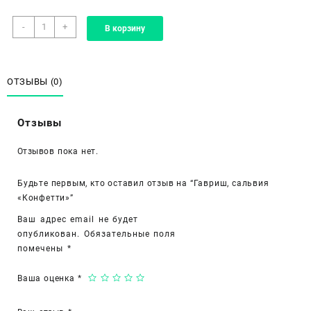
Количество
-
+
В корзину
товара
Гавриш,
сальвия
«Конфетти»
ОТЗЫВЫ (0)
Отзывы
Отзывов пока нет.
Будьте первым, кто оставил отзыв на “Гавриш, сальвия
«Конфетти»”
Ваш адрес email не будет
опубликован.
Обязательные поля
помечены
*
Ваша оценка
*