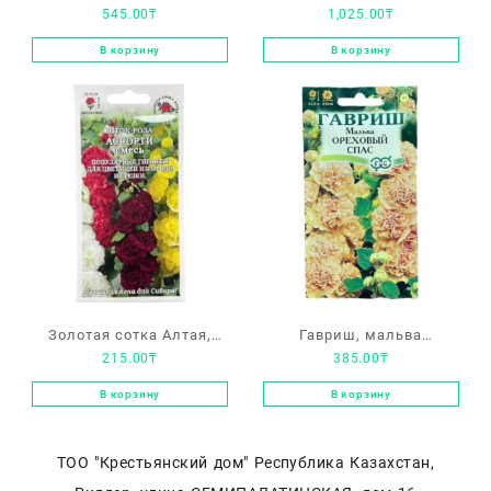
545.00
₸
1,025.00
₸
розовая «Черные глаза»
«Фиолетовый бархат»
В корзину
В корзину
Золотая сотка Алтая,
Гавриш, мальва
215.00
₸
385.00
₸
шток-роза «Ассорти»
«Ореховый спас»
смесь
В корзину
В корзину
ТОО "Крестьянский дом" Республика Казахстан,