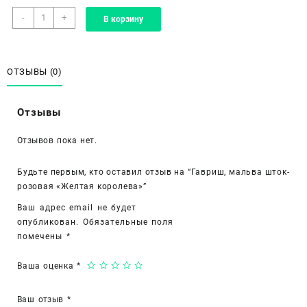
Количество
-
+
В корзину
товара
Гавриш,
мальва
шток-
ОТЗЫВЫ (0)
розовая
«Желтая
Отзывы
королева»
Отзывов пока нет.
Будьте первым, кто оставил отзыв на “Гавриш, мальва шток-
розовая «Желтая королева»”
Ваш адрес email не будет
опубликован.
Обязательные поля
помечены
*
Ваша оценка
*
Ваш отзыв
*