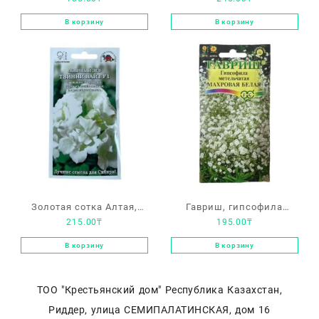
табак «сенсация»
«Карликовый» белый
В корзину
В корзину
Золотая сотка Алтая,
Гавриш, гипсофила
215.00
₸
195.00
₸
львиный зев «Твинни
метельчатая «Махровая
вайт F1»
белая»
В корзину
В корзину
ТОО "Крестьянский дом" Республика Казахстан,
Риддер, улица СЕМИПАЛАТИНСКАЯ, дом 16