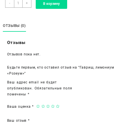
Количество
-
+
В корзину
товара
Гавриш,
лимониум
«Розеум»
ОТЗЫВЫ (0)
Отзывы
Отзывов пока нет.
Будьте первым, кто оставил отзыв на “Гавриш, лимониум
«Розеум»”
Ваш адрес email не будет
опубликован.
Обязательные поля
помечены
*
Ваша оценка
*
Ваш отзыв
*