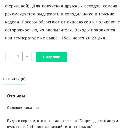
стерильной). Для получения дружных всходов, семена
рекомендуется выдержать в холодильнике в течение
недели. Посевы оберегают от сквозняков и поливают с
осторожностью, из распылителя. Всходы появляются
при температуре не выше +15оС через 20-23 дня.
Количество
-
+
В корзину
товара
Гавриш,
дельфиниум
культурный
ОТЗЫВЫ (0)
«Новозеландский
гигант»
Отзывы
лазурь
Отзывов пока нет.
Будьте первым, кто оставил отзыв на “Гавриш, дельфиниум
культурный «Новозеландский гигант» лазурь”