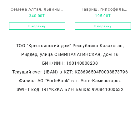
Семена Алтая, львиный
Гавриш, гипсофила
340.00
₸
195.00
₸
зев, «Твинни F1» белый
метельчатая «Махровая
белая»
В корзину
В корзину
ТОО "Крестьянский дом" Республика Казахстан,
Риддер, улица СЕМИПАЛАТИНСКАЯ, дом 16
БИН/ИИН: 160140008238
Текущий счет (IBAN) в KZT: KZ8696504F0008873796
Филиал АО "ForteBank" в г. Усть-Каменогорск
SWIFT код: IRTYKZKA БИН Банка: 990841000632