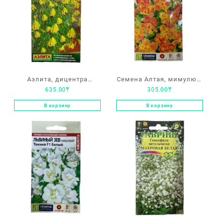
Аэлита, дицентра
Семена Алтая, мимулюс,
635.00
₸
305.00
₸
«Золотая лоза»
Мэджик F1, «Желтое
пламя»
В корзину
В корзину