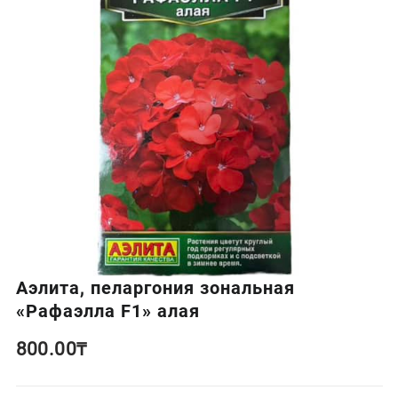
Аэлита, пеларгония зональная
«Рафаэлла F1» алая
800.00
₸