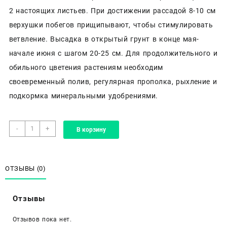
2 настоящих листьев. При достижении рассадой 8-10 см
верхушки побегов прищипывают, чтобы стимулировать
ветвление. Высадка в открытый грунт в конце мая-
начале июня с шагом 20-25 см. Для продолжительного и
обильного цветения растениям необходим
своевременный полив, регулярная прополка, рыхление и
подкормка минеральными удобрениями.
Количество
-
+
В корзину
товара
Аэлита,
пеларгония
зональная
ОТЗЫВЫ (0)
«Рафаэлла
F1»
Отзывы
алая
Отзывов пока нет.