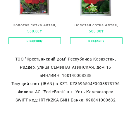
Золотая сотка Алтая,
Золотая сотка Алтая,
560.00
₸
500.00
₸
пеларгония зональная
пеларгония зональная
«Найт Скарлет F1»
«Грин Мирка F1»
В корзину
В корзину
ТОО "Крестьянский дом" Республика Казахстан,
Риддер, улица СЕМИПАЛАТИНСКАЯ, дом 16
БИН/ИИН: 160140008238
Текущий счет (IBAN) в KZT: KZ8696504F0008873796
Филиал АО "ForteBank" в г. Усть-Каменогорск
SWIFT код: IRTYKZKA БИН Банка: 990841000632