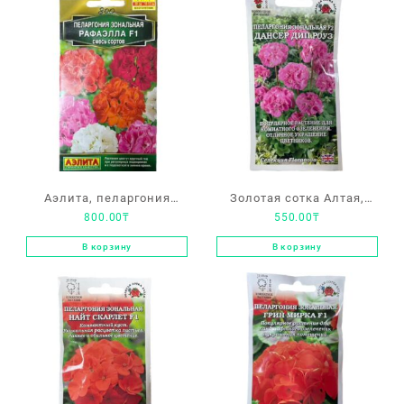
Аэлита, пеларгония
Золотая сотка Алтая,
800.00
₸
550.00
₸
зональная «Рафаэлла
пеларгония зональная
F1» смесь сортов
«Дансер дип Роуз»
В корзину
В корзину