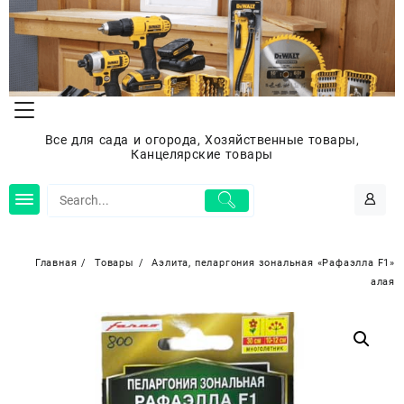
Перейти
к
содержимому
Все для сада и огорода, Хозяйственные товары,
Канцелярские товары
Главная
Товары
Аэлита, пеларгония зональная «Рафаэлла F1»
алая