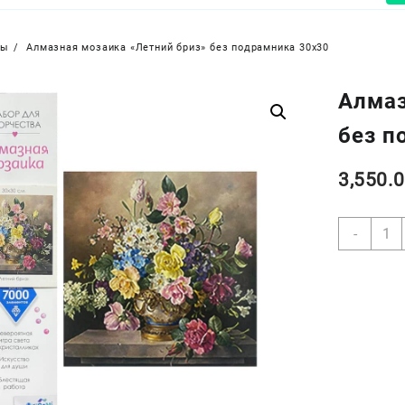
ры
Алмазная мозаика «Летний бриз» без подрамника 30х30
Алмаз
без п
3,550.
Коли
-
товар
Алма
моза
«Лет
бриз
без
подр
30х30