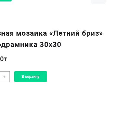
ная мозаика «Летний бриз»
одрамника 30х30
00
₸
чество
+
В корзину
а
зная
ика
ний
»
амника