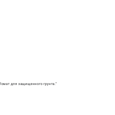
щенного
а.
 Томат для защищенного грунта.”