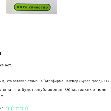
для
защи
грунт
ы
ка нет.
ым, кто оставил отзыв на “Агрофирма Партнёр «Бурая гроздь F1»
 email не будет опубликован.
Обязательные поля
ы
*
а
*