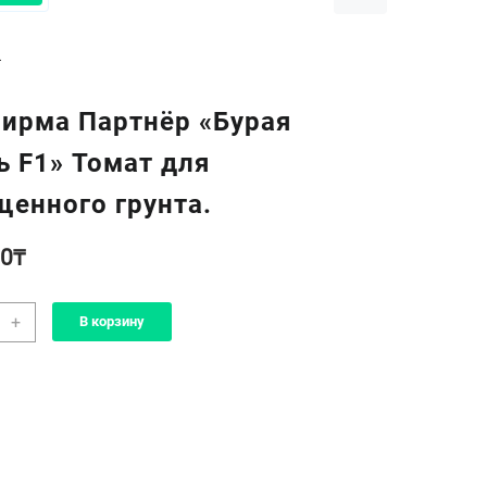
.
ирма Партнёр «Бурая
ь F1» Томат для
енного грунта.
00
₸
чество
+
В корзину
а
фирма
нёр
я
ь
т