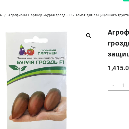
ры
Агрофирма Партнёр «Бурая гроздь F1» Томат для защищенного грунта
Агроф
грозд
защищ
1,415.
Коли
-
товар
Агро
Парт
«Бура
грозд
F1»
Тома