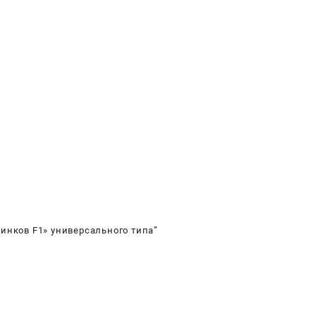
ерсального
 инков F1» универсального типа”