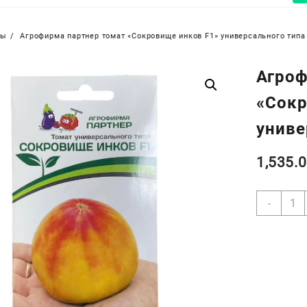
ры
Агрофирма партнер томат «Сокровище инков F1» универсального типа
Агроф
«Сокр
униве
1,535.
Коли
-
товар
Агро
парт
тома
«Сок
инко
F1»