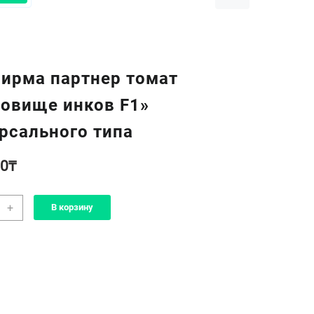
ирма партнер томат
овище инков F1»
рсального типа
00
₸
чество
+
В корзину
а
фирма
нер
т
ровище
в