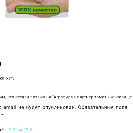
унив
типа
ы
ка нет.
ым, кто оставил отзыв на “Агрофирма партнер томат «Сокровище
 email не будет опубликован.
Обязательные поля
ы
*
а
*