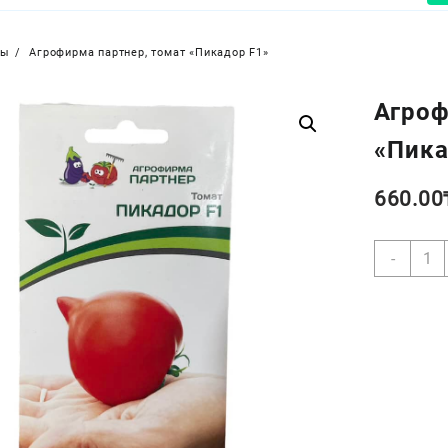
ры
Агрофирма партнер, томат «Пикадор F1»
Агроф
«Пика
660.00
Коли
-
товар
Агро
партн
тома
«Пик
F1»