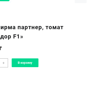
ирма партнер, томат
дор F1»
₸
чество
+
В корзину
а
фирма
ер,
т
адор