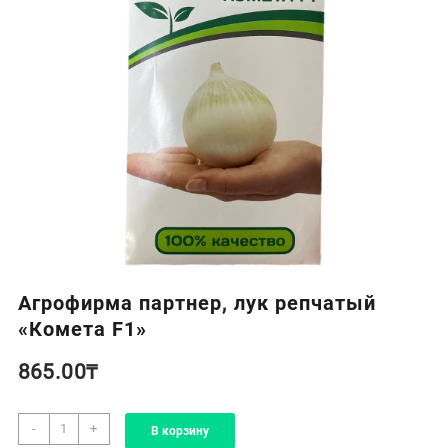
Агрофирма партнер, лук репчатый
«Комета F1»
865.00
₸
Количество
-
+
В корзину
товара