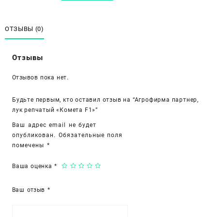
Агрофирма
партнер,
лук
ОТЗЫВЫ (0)
репчатый
«Комета
Отзывы
F1»
Отзывов пока нет.
Будьте первым, кто оставил отзыв на “Агрофирма партнер,
лук репчатый «Комета F1»”
Ваш адрес email не будет
опубликован.
Обязательные поля
помечены
*
Ваша оценка
*
Ваш отзыв
*