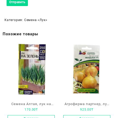
Категория:
Семена «Лук»
Похожие товары
Семена Алтая, лук на
Агрофирма партнер, лук
170.00
₸
925.00
₸
зелень
репчатый «Музыка F1»