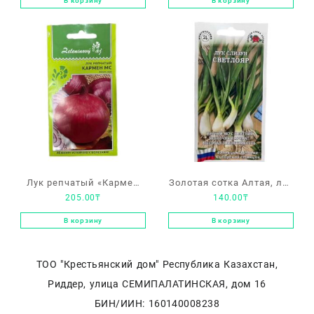
В корзину
В корзину
Лук репчатый «Кармен
Золотая сотка Алтая, лук
205.00
₸
140.00
₸
МС»
слизун «Светлояр»
В корзину
В корзину
ТОО "Крестьянский дом" Республика Казахстан,
Риддер, улица СЕМИПАЛАТИНСКАЯ, дом 16
БИН/ИИН: 160140008238