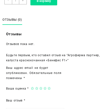
-
+
В корзину
товара
Агрофирма
партнер,
капуста
ОТЗЫВЫ (0)
краснокочанная
«Бенефис
Отзывы
F1»
Отзывов пока нет.
Будьте первым, кто оставил отзыв на “Агрофирма партнер,
капуста краснокочанная «Бенефис F1»”
Ваш адрес email не будет
опубликован.
Обязательные поля
помечены
*
Ваша оценка
*
Ваш отзыв
*