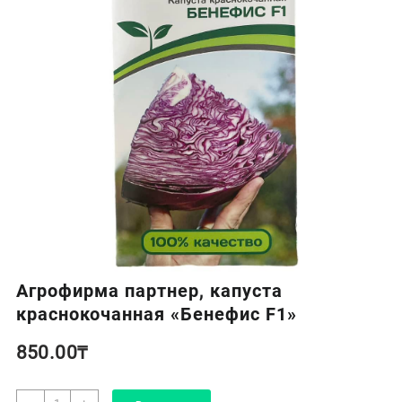
Агрофирма партнер, капуста
краснокочанная «Бенефис F1»
850.00
₸
Количество