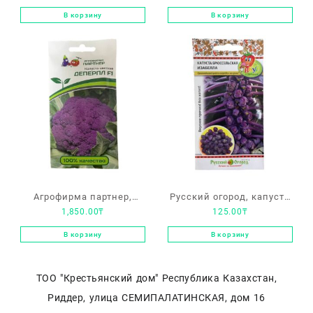
«Настя F1»
«Командор», «F1
В корзину
В корзину
Гранатовый браслет»
Агрофирма партнер,
Русский огород, капуста
1,850.00
₸
125.00
₸
капуста цветная
Брюссельская
«Деперпл F1»
«Изабелла»
В корзину
В корзину
ТОО "Крестьянский дом" Республика Казахстан,
Риддер, улица СЕМИПАЛАТИНСКАЯ, дом 16