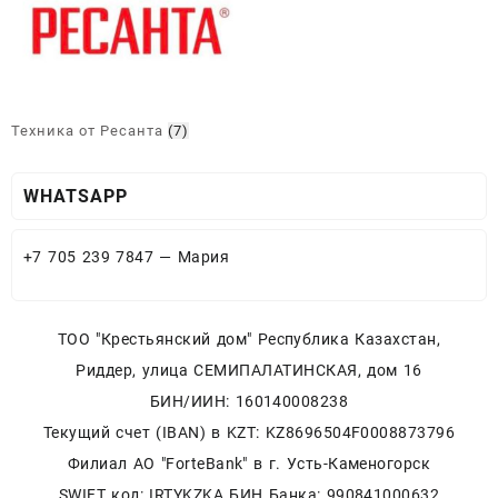
Техника от Ресанта
(7)
WHATSAPP
+7 705 239 7847 — Мария
ТОО "Крестьянский дом" Республика Казахстан,
Риддер, улица СЕМИПАЛАТИНСКАЯ, дом 16
БИН/ИИН: 160140008238
Текущий счет (IBAN) в KZT: KZ8696504F0008873796
Филиал АО "ForteBank" в г. Усть-Каменогорск
SWIFT код: IRTYKZKA БИН Банка: 990841000632