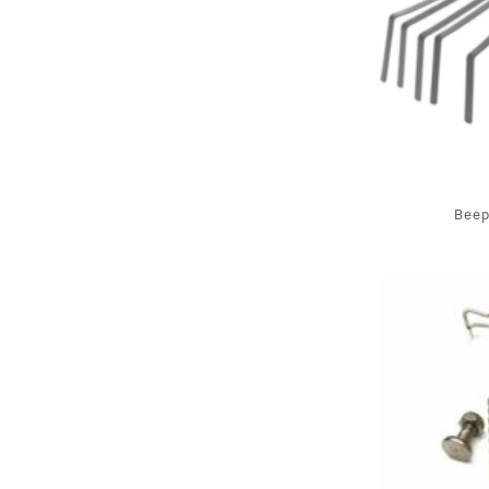
Веер
двухко