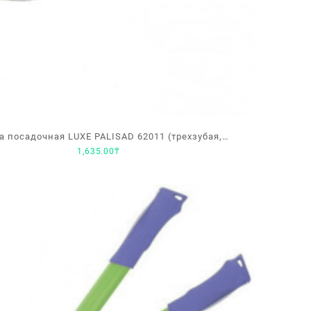
а посадочная LUXE PALISAD 62011 (трехзубая,
1,635.00
₸
двухкомпонентная рукоятка)