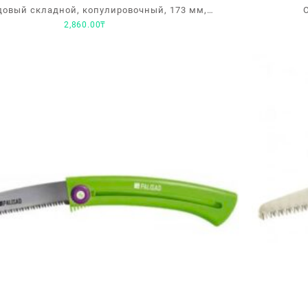
довый складной, копулировочный, 173 мм,
2,860.00
₸
деревянная рукоятка Palisad