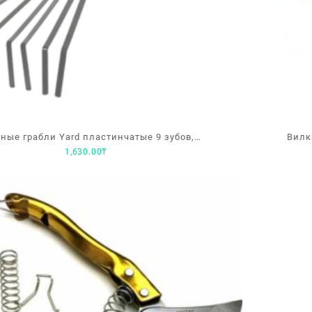
ные грабли Yard пластинчатые 9 зубов,
Вилк
1,630.00
₸
мпонентная рукоятка, 405×120мм 66-1-607