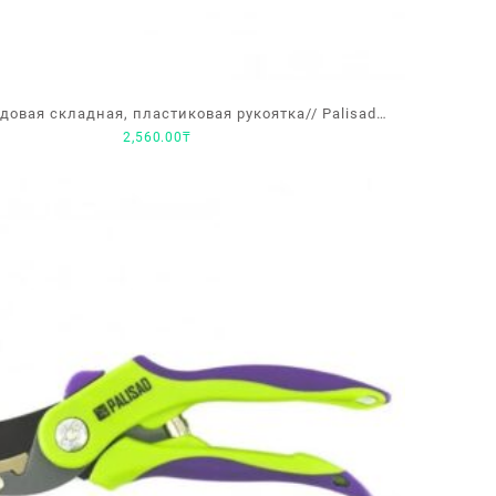
довая складная, пластиковая рукоятка// Palisad
2,560.00
₸
150мм