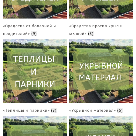
«Средства от болезней и
«Средства против крыс и
вредителей»
(9)
мышей»
(3)
«Теплицы и парники»
(3)
«Укрывной материал»
(5)